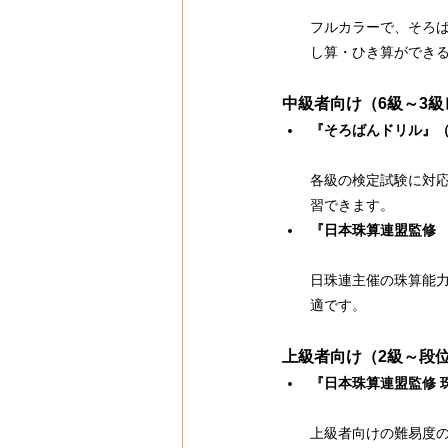
フルカラーで、そろ
し算・ひき算ができ
中級者向け（6級～3級
『そろばんドリル』（
各級の検定試験に対
習できます。
『日本珠算連盟監修
日珠連主催の珠算能
適です。
上級者向け（2級～段
『日本珠算連盟監修 
上級者向けの難易度