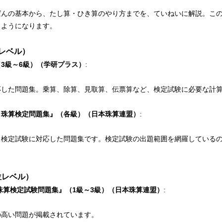
ばんの基本から、たし算・ひき算のやり方までを、ていねいに解説。この
るようになります。
レベル）
3級～6級）（学研プラス）
:
応した問題集。乗算、除算、見取算、伝票算など、検定試験に必要な計
　珠算検定問題集』（各級）（日本珠算連盟）
:
力検定試験に対応した問題集です。検定試験の出題範囲を網羅している
位レベル）
珠算検定試験問題集』（1級～3級）（日本珠算連盟）
:
の高い問題が掲載されています。