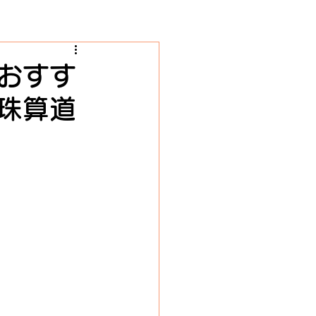
おすす
珠算道