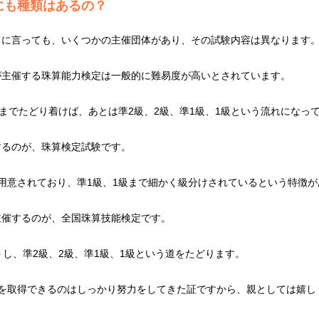
にも種類はあるの？
ちに言っても、いくつかの主催団体があり、その試験内容は異なります
が主催する珠算能力検定は一般的に難易度が高いとされています。
級までたどり着けば、あとは準2級、2級、準1級、1級という流れになっ
するのが、珠算検定試験です。
用意されており、準1級、1級まで細かく級分けされているという特徴が
主催するのが、全国珠算技能検定です。
トし、準2級、2級、準1級、1級という道をたどります。
級を取得できるのはしっかり努力をしてきた証ですから、親としては嬉し