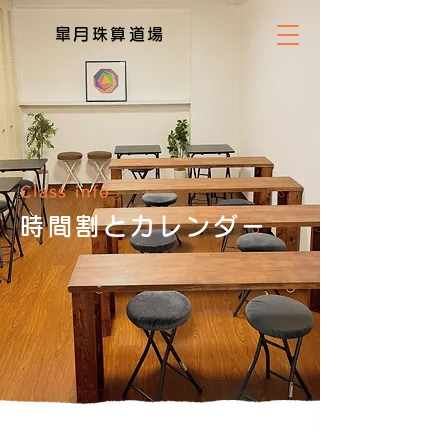
皐月珠算道場
Class info
時間割とカレンダー