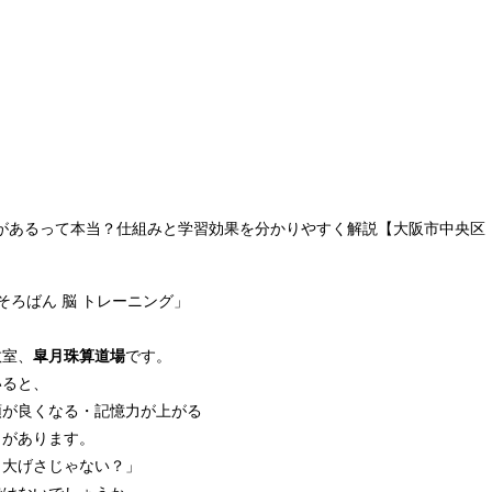
があるって本当？仕組みと学習効果を分かりやすく解説【大阪市中央区
そろばん 脳 トレーニング」
教室、
皐月珠算道場
です。
いると、
頭が良くなる・記憶力が上がる
とがあります。
と大げさじゃない？」