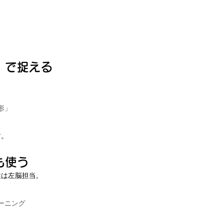
」で捉える
形」
す。
も使う
性は左脳担当。
ーニング